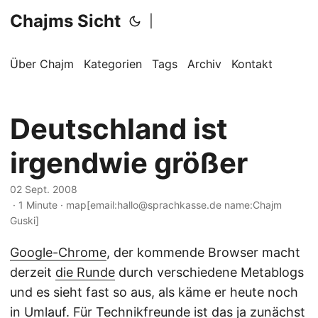
Chajms Sicht
|
Über Chajm
Kategorien
Tags
Archiv
Kontakt
Deutschland ist
irgendwie größer
02 Sept. 2008
· 1 Minute · map[email:hallo@sprachkasse.de name:Chajm
Guski]
Google-Chrome
, der kommende Browser macht
derzeit
die Runde
durch verschiedene Metablogs
und es sieht fast so aus, als käme er heute noch
in Umlauf. Für Technikfreunde ist das ja zunächst