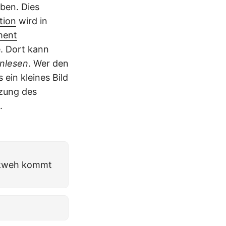
ben. Dies
tion
wird in
ment
. Dort kann
inlesen
. Wer den
ein kleines Bild
tzung des
.
ikweh kommt