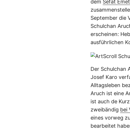
dem
Sefat Emet
zusammenstellen
September die V
Schulchan Aruc
erscheinen: Heb
ausführlichen K
Der Schulchan A
Josef Karo verf
Alltagsleben bez
Aruch ist eine 
ist auch de Kur
zweibändig
bei
eines vorweg zu
bearbeitet hab