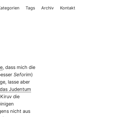
Kategorien
Tags
Archiv
Kontakt
le
, dass mich die
besser
Seforim
)
ge, lasse aber
f das Judentum
Kiruv die
einigen
gens nicht aus