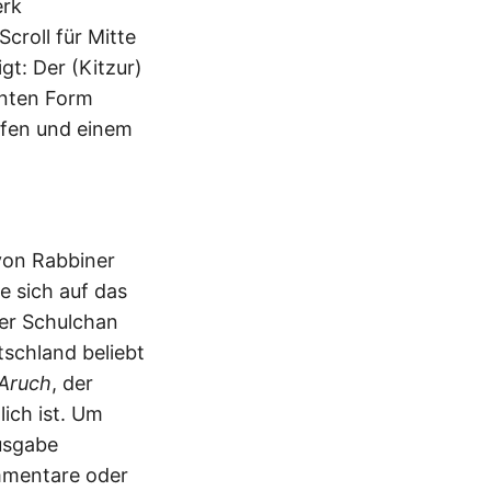
erk
croll für Mitte
t: Der (Kitzur)
hnten Form
lfen und einem
 von Rabbiner
e sich auf das
der Schulchan
tschland beliebt
 Aruch
, der
ich ist. Um
usgabe
mmentare oder