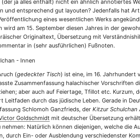
(der ja alles enthält) nicht ein ähnlich annotiertes W
 und entsprechend gut layouten? Jedenfalls hat ArtS
eröffentlichung eines wesentlichen Werks angekündig
h wird am 15. September diesen Jahres in der gewo
räischer Originaltext, Übersetzung mit Verständnishi
ommentar in (sehr ausführlichen) Fußnoten.
ruch (
gedeckter Tisch
) ist eine, im 16. Jahrhundert
asste Zusammenfassung halachischer Vorschriften di
iehen; aber auch auf Feiertage, Tfillot etc. Kurzum, 
Art Leitfaden durch das jüdische Leben. Gerade in Deu
zfassung Schlomoh Ganzfrieds, der
Kitzur Schulchan
 Victor Goldschmidt
mit deutscher Übersetzung erhältl
 nehmen: Natürlich können diejenigen, welche die A
en, durch Ein- oder Ausblendung verschiedenster Ko