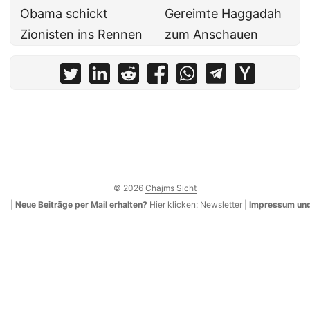
Obama schickt
Gereimte Haggadah
Zionisten ins Rennen
zum Anschauen
© 2026
Chajms Sicht
|
Neue Beiträge per Mail erhalten?
Hier klicken:
Newsletter
|
Impressum und