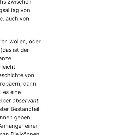
chs zwischen
gsalltag von
te.
auch von
ren wollen, oder
(das ist der
ganze
leicht
geschichte von
ropäern; dann
 es eine
elber
observant
ester Bestandteil
rinnen geben
Anhänger einer
t man Die können