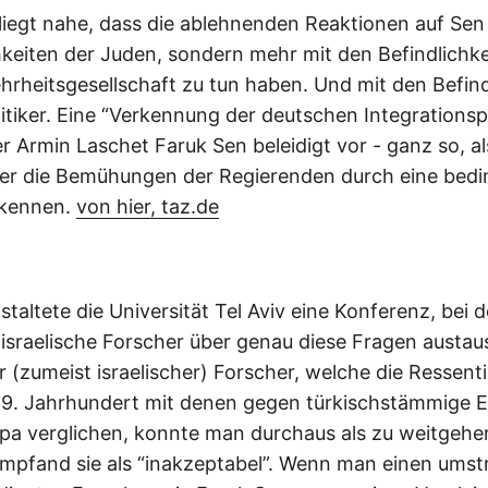
liegt nahe, dass die ablehnenden Reaktionen auf Sen 
hkeiten der Juden, sondern mehr mit den Befindlichke
rheitsgesellschaft zu tun haben. Und mit den Befind
itiker. Eine “Verkennung der deutschen Integrationspo
r Armin Laschet Faruk Sen beleidigt vor - ganz so, a
er die Bemühungen der Regierenden durch eine bed
rkennen.
von hier, taz.de
staltete die Universität Tel Aviv eine Konferenz, bei d
israelische Forscher über genau diese Fragen austau
r (zumeist israelischer) Forscher, welche die Ressen
19. Jahrhundert mit denen gegen türkischstämmige 
pa verglichen, konnte man durchaus als zu weitgeh
empfand sie als “inakzeptabel”. Wenn man einen umstr