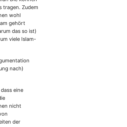
s tragen. Zudem
onen wohl
slam gehört
rum das so ist)
rum viele Islam-
rgumentation
nung nach)
dass eine
die
hen nicht
 von
eiten der