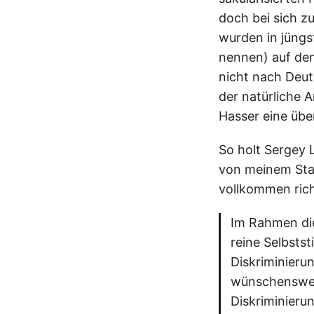
doch bei sich z
wurden in jüngst
nennen) auf den
nicht nach Deut
der natürliche A
Hasser eine über
So holt Sergey 
von meinem Stan
vollkommen rich
Im Rahmen die
reine Selbstst
Diskriminieru
wünschenswert
Diskriminieru