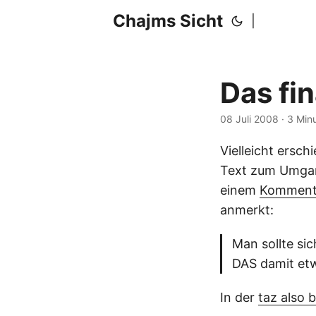
Chajms Sicht
|
Das fi
08 Juli 2008
· 3 Min
Vielleicht ersc
Text zum Umgan
einem
Komment
anmerkt:
Man sollte si
DAS damit et
In der
taz also 