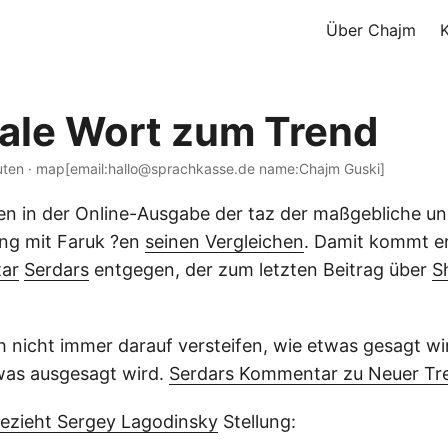
Über Chajm
nale Wort zum Trend
uten · map[email:hallo@sprachkasse.de name:Chajm Guski]
hien in der Online-Ausgabe der taz der maßgebliche 
g mit Faruk ?en
seinen Vergleichen
. Damit kommt er 
ar
Serdars
entgegen, der zum letzten Beitrag über
S
ch nicht immer darauf versteifen, wie etwas gesagt wi
was ausgesagt wird.
Serdars Kommentar zu Neuer Tr
bezieht Sergey Lagodinsky
Stellung: