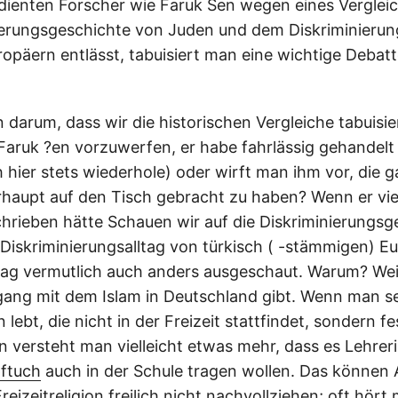
rdienten Forscher wie Faruk Sen wegen eines Verglei
ierungsgeschichte von Juden und dem Diskriminierun
ropäern entlässt, tabuisiert man eine wichtige Debat
 darum, dass wir die historischen Vergleiche tabuisie
Faruk ?en vorzuwerfen, er habe fahrlässig gehandelt 
h hier stets wiederhole) oder wirft man ihm vor, die 
haupt auf den Tisch gebracht zu haben? Wenn er viel
chrieben hätte Schauen wir auf die Diskriminierungs
iskriminierungsalltag von türkisch ( -stämmigen) Eu
rag vermutlich auch anders ausgeschaut. Warum? Weil
ng mit dem Islam in Deutschland gibt. Wenn man s
n lebt, die nicht in der Freizeit stattfindet, sondern f
nn versteht man vielleicht etwas mehr, dass es Lehre
ftuch
auch in der Schule tragen wollen. Das können 
Freizeitreligion freilich nicht nachvollziehen; oft hör