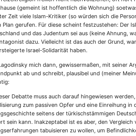
uhause (gemeint ist hoffentlich die Wohnung) soetwa
er Zeit viele Islam-Kritiker (so würden sich die Pers
 Plan gerufen. Für diese scheint festzustehen: Der I
schland und das Judentum sei aus (keine Ahnung, wa
ntagonist dazu. Vielleicht ist das auch der Grund, wa
steigerte Israel-Solidarität haben.
Lagodinsky mich dann, gewissermaßen, mit seiner A
dpunkt ab und schreibt, plausibel und (meiner Mei
tig:
ser Debatte muss auch darauf hingewiesen werden, 
ilisierung zum passiven Opfer und eine Einreihung in 
ngsgeschichte seitens der türkischstämmigen Deutsc
 sein kann. Inakzeptabel ist es aber, den Vergleich
ngserfahrungen tabuisieren zu wollen, um Befindlichk