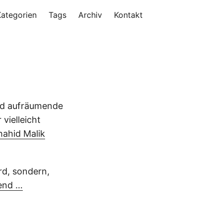
Kategorien
Tags
Archiv
Kontakt
und aufräumende
vielleicht
hahid Malik
rd, sondern,
end …