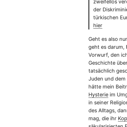
zweifellos ve
der Diskrimin
türkischen Eu
hier
Geht es also nun
geht es darum, 
Vorwurf, den ic
Geschichte über
tatsächlich ges
Juden und dem D
hätte mein Beit
Hysterie
im Umga
in seiner Religio
des Alltags, da
mag, die ihr
Kop
säkularisierten 