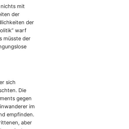
nichts mit
iten der
lichkeiten der
litik” warf
ls müsste der
ingungslose
er sich
schten. Die
timents gegen
Einwanderer im
end empfinden.
ittenen, aber