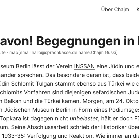
Über Chajm
avon! Begegnungen in 
nute · map[email:hallo@sprachkasse.de name:Chajm Guski]
seum Berlin lässt der Verein
INSSAN
eine Jüdin und 
inander sprechen. Das besondere daran ist, dass beide
din Schlomit Tulgan stammt ebenso aus Türkei wie d
chlomits Vorfahren sind diejenigen sefardischen Jude
den Balkan und die Türkei kamen. Morgen, am 24. Okt
im
Jüdischen Museum Berlin
in Form eines Podiumsge
Topkara ist dagegen nicht
unbelastet
, hält er doch 
m. Seine Abschlussarbeit schrieb der Historiker übe
1933-35: Verfolgung und Reaktion. Wie immer an die