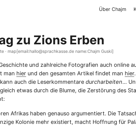
Über Chajm
ag zu Zions Erben
ute · map[email:hallo@sprachkasse.de name:Chajm Guski]
 Geschichte und zahlreiche Fotografien auch online a
det man
hier
und den gesamten Artikel findet man
hier
er kann auch die Leserkommentare
durcharbeiten
… Un
gleich etwas durch die Blume, die Zerstörung des Sta
t:
toren Afrikas haben genauso argumentiert. Die Tatsac
inzige Kolonie mehr existiert, macht Hoffnung für Paläs