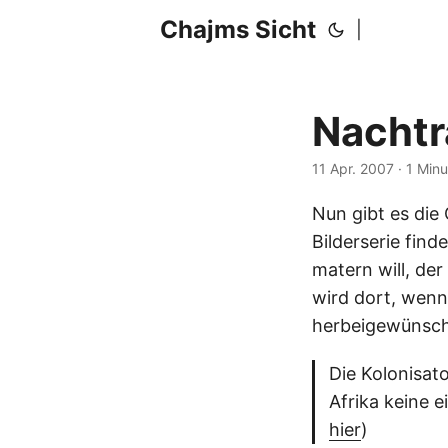
Chajms Sicht
|
Nachtr
11 Apr. 2007
· 1 Min
Nun gibt es die
Bilderserie fin
matern will, d
wird dort, wenn
herbeigewünsch
Die Kolonisa
Afrika keine e
hier
)