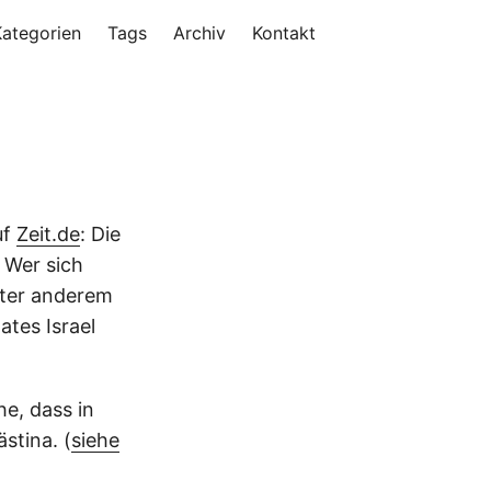
Kategorien
Tags
Archiv
Kontakt
uf
Zeit.de
: Die
. Wer sich
ter anderem
ates Israel
he, dass in
tina. (
siehe