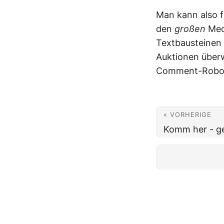
Man kann also f
den
großen
Medi
Textbausteinen 
Auktionen überw
Comment-Rob
« VORHERIGE
Komm her - g