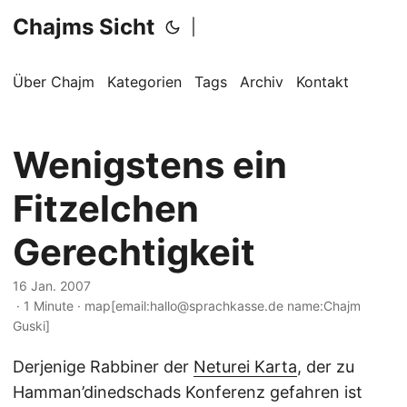
Chajms Sicht
|
Über Chajm
Kategorien
Tags
Archiv
Kontakt
Wenigstens ein
Fitzelchen
Gerechtigkeit
16 Jan. 2007
· 1 Minute · map[email:hallo@sprachkasse.de name:Chajm
Guski]
Derjenige Rabbiner der
Neturei Karta
, der zu
Hamman’dinedschads Konferenz gefahren ist