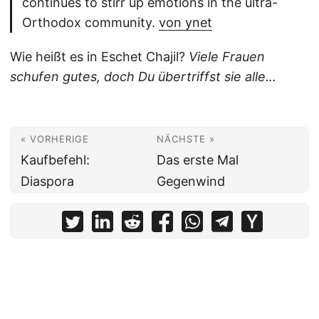
continues to stirr up emotions in the ultra-
Orthodox community.
von ynet
Wie heißt es in Eschet Chajil?
Viele Frauen
schufen gutes, doch Du übertriffst sie alle…
« VORHERIGE
NÄCHSTE »
Kaufbefehl:
Das erste Mal
Diaspora
Gegenwind