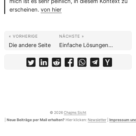
mich ist es sehr peinlich, in diesem Kontext zu
erscheinen.
von hier
« VORHERIGE
NÄCHSTE »
Die andere Seite
Einfache Lösungen...
© 2026
Chajms Sicht
|
Neue Beiträge per Mail erhalten?
Hier klicken:
Newsletter
|
Impressum und