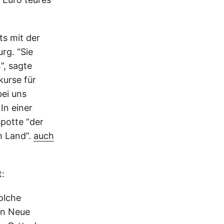
s mit der
rg. “Sie
”, sagte
kurse für
ei uns
In einer
potte “der
m Land”.
auch
t:
olche
in Neue