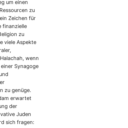
eg um einen
Ressourcen zu
ein Zeichen für
finanzielle
Religion zu
ie viele Aspekte
aler,
e Halachah, wenn
 einer Synagoge
 und
er
on zu genüge.
sdam erwartet
ung der
rvative Juden
ird sich fragen: