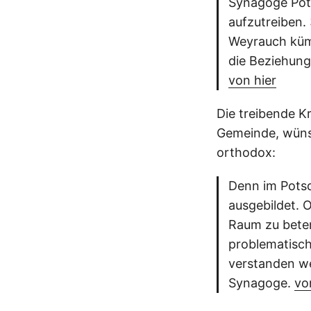
Synagoge Pots
aufzutreiben. 
Weyrauch kümm
die Beziehung
von hier
Die treibende Kr
Gemeinde, wüns
orthodox:
Denn im Potsd
ausgebildet. 
Raum zu beten
problematisch
verstanden w
Synagoge.
vo