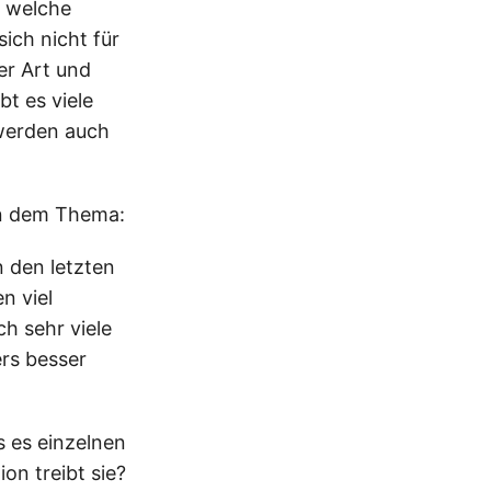
r welche
sich nicht für
er Art und
t es viele
 werden auch
n dem Thema:
n den letzten
n viel
h sehr viele
ers besser
s es einzelnen
on treibt sie?