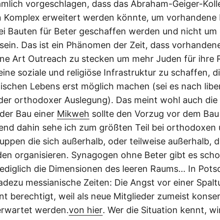
ämlich vorgeschlagen, dass das Abraham-Geiger-Koll
 Komplex erweitert werden könnte, um vorhandene 
ei Bauten für Beter geschaffen werden und nicht um 
sein. Das ist ein Phänomen der Zeit, dass vorhandene 
eine Art Outreach zu stecken um mehr Juden für ihre 
ine soziale und religiöse Infrastruktur zu schaffen, d
ischen Lebens erst möglich machen (sei es nach liber
der orthodoxer Auslegung). Das meint wohl auch di
 der Bau einer
Mikweh
sollte den Vorzug vor dem Bau
end dahin sehe ich zum größten Teil bei orthodoxen
uppen die sich außerhalb, oder teilweise außerhalb, d
en organisieren. Synagogen ohne Beter gibt es sch
ediglich die Dimensionen des leeren Raums… In Pot
dezu messianische Zeiten: Die Angst vor einer Spalt
t berechtigt, weil als neue Mitglieder zumeist konse
erwartet werden.
von hier
. Wer die Situation kennt, w