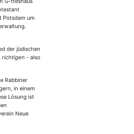
in G-tteshaus
otestant
dt Potsdam um
erwaltung.
ied der jüdischen
n
richtigen
- also
he Rabbiner
gern, in einem
ese Lösung ist
ben
verein Neue