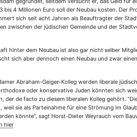
dam gegründet, seitdem versucht er, das Geld für e
3 bis 4 Millionen Euro soll der Neubau kosten. Der Pr
ert sich seit acht Jahren als Beauftragter der Sta
en zwischen der jüdischen Gemeinde und der Stadtv
aft hinter dem Neubau ist also gar nicht selber Mitgl
cht sich aber dennoch einen Neubau und zwar eine
amer Abraham-Geiger-Kolleg werden liberale jüdisc
Orthodoxe oder konservative Juden könnten sich wei
, der de facto zu diesem liberalen Kolleg gehört. “Di
, weil sie als Parteinahme für eine Strömung im Glau
erden könnte”, sagt Horst-Dieter Weyrauch vom Bau
n hier