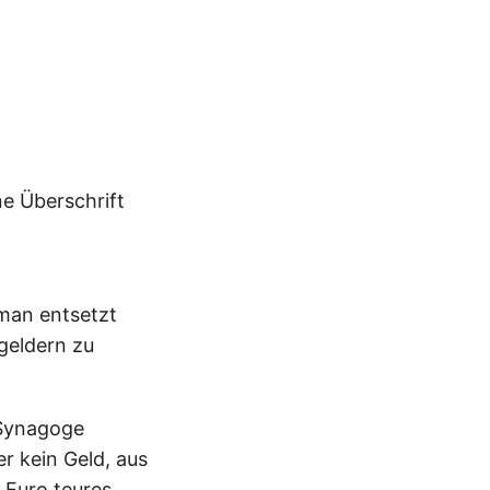
ne Überschrift
man entsetzt
geldern zu
 Synagoge
r kein Geld, aus
n Euro teures