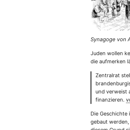
Synagoge von A
Juden wollen ke
die aufmerken lä
Zentralrat ste
brandenburgis
und verweist 
finanzieren.
v
Die Geschichte 
gebaut werden, 
diesem Grund sie