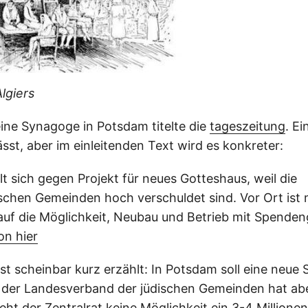
lgiers
ine Synagoge in Potsdam titelte die
tageszeitung
. Ei
sst, aber im einleitenden Text wird es konkreter:
llt sich gegen Projekt für neues Gotteshaus, weil die
chen Gemeinden hoch verschuldet sind. Vor Ort ist 
auf die Möglichkeit, Neubau und Betrieb mit Spenden
on hier
ist scheinbar kurz erzählt: In Potsdam soll eine neue
der Landesverband der jüdischen Gemeinden hat abe
ht der Zentralrat keine Möglichkeit ein 3-4 Millione