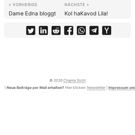
« VORHERIGE
NÄCHSTE »
Dame Edna bloggt
Kol haKavod Lila!
© 2026
Chajms Sicht
|
Neue Beiträge per Mail erhalten?
Hier klicken:
Newsletter
|
Impressum und