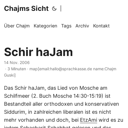
Chajms Sicht
|
Über Chajm
Kategorien
Tags
Archiv
Kontakt
Schir haJam
14 Nov. 2006
· 3 Minuten · map[email:hallo@sprachkasse.de name:Chajm
Guski]
Das Schir haJam, das Lied von Mosche am
Schilfmeer (2. Buch Mosche 14:30-15:19) ist
Bestandteil aller orthodoxen und konservativen
Siddurim, in zahlreichen liberalen ist es nicht
mehr vorhanden und doch, bei
EtzAmi
wird es zu
jedem Schacharit Schabbat gelesen und das