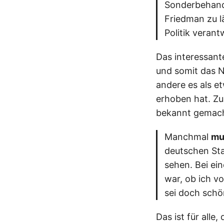
Sonderbehandl
Friedman zu lä
Politik veran
Das interessante 
und somit das N
andere es als e
erhoben hat. Zu
bekannt gemacht
Manchmal
mu
deutschen Sta
sehen. Bei ei
war, ob ich v
sei doch schö
Das ist für alle