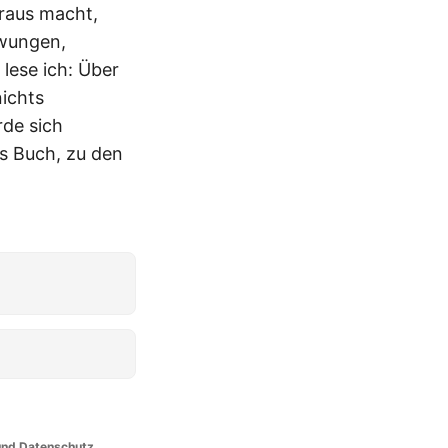
raus macht,
zwungen,
lese ich: Über
nichts
rde sich
as Buch, zu den
nd Datenschutz
.