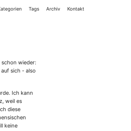
Kategorien
Tags
Archiv
Kontakt
e schon wieder:
auf sich - also
urde. Ich kann
, weil es
ich diese
inensischen
ll keine