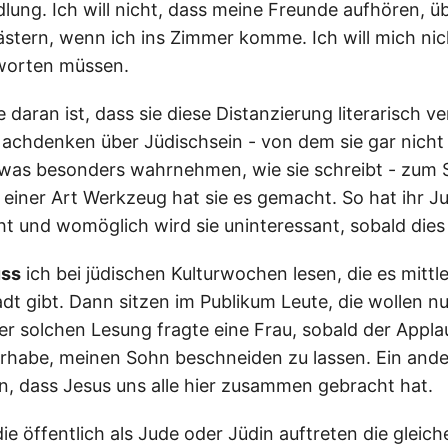
ung. Ich will nicht, dass meine Freunde aufhören, ü
stern, wenn ich ins Zimmer komme. Ich will mich nich
tworten müssen.
daran ist, dass sie diese Distanzierung literarisch ve
achdenken über Jüdischsein - von dem sie gar nicht
twas besonders wahrnehmen, wie sie schreibt - zum
 einer Art Werkzeug hat sie es gemacht. So hat ihr J
 und womöglich wird sie uninteressant, sobald dies 
ss
ich bei jüdischen Kulturwochen lesen, die es mittle
dt gibt. Dann sitzen im Publikum Leute, die wollen nu
ner solchen Lesung fragte eine Frau, sobald der Appl
orhabe, meinen Sohn beschneiden zu lassen. Ein ande
n, dass Jesus uns alle hier zusammen gebracht hat.
, die öffentlich als Jude oder Jüdin auftreten die gleic