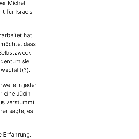
ber Michel
t für Israels
rarbeitet hat
 möchte, dass
 Selbstzweck
udentum sie
wegfällt(?).
rweile in jeder
r eine Jüdin
aus verstummt
rer sagte, es
he Erfahrung.