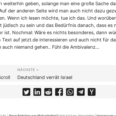
h weiterhin geben, solange man eine große Sache da
. Auf der anderen Seite wird man auch nicht dazu ge
en. Wenn ich lesen möchte, tue ich das. Und worüber 
t jüdisch zu sein und das Bedürfnis danach, dass es 
 ist. Nochmal: Wäre es nichts besonderes, dann wü
 Text auf jetzt.de interessieren und auch nicht für d
 auch niemand gehen.. Fühl die Ambivalenz…
NÄCHSTE »
croll
Deutschland verrät Israel
icht
|
Neue Beiträge per Mail erhalten?
Hier klicken:
Newsletter
|
Impressum u