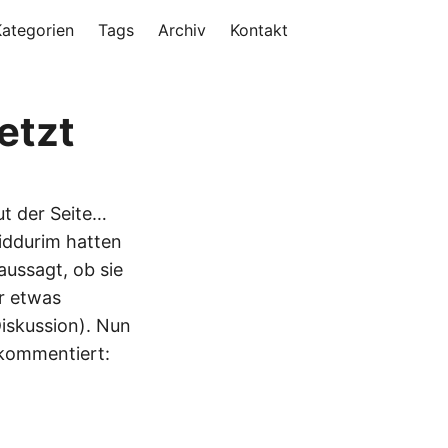
Kategorien
Tags
Archiv
Kontakt
etzt
t der Seite…
Siddurim hatten
aussagt, ob sie
ur etwas
Diskussion). Nun
d kommentiert: