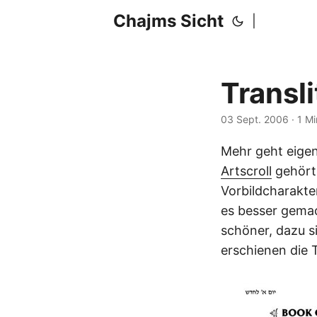
Chajms Sicht
|
Transli
03 Sept. 2006
· 1 M
Mehr geht eigen
Artscroll
gehört 
Vorbildcharakte
es besser gemach
schöner, dazu 
erschienen die T