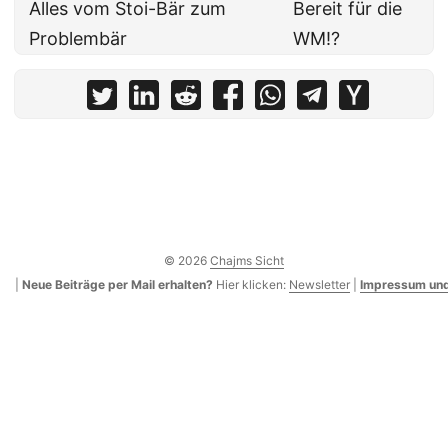
Alles vom Stoi-Bär zum
Bereit für die
Problembär
WM!?
© 2026
Chajms Sicht
|
Neue Beiträge per Mail erhalten?
Hier klicken:
Newsletter
|
Impressum und