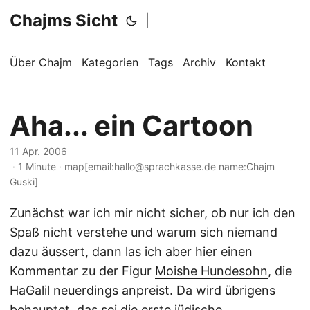
Chajms Sicht
|
Über Chajm
Kategorien
Tags
Archiv
Kontakt
Aha... ein Cartoon
11 Apr. 2006
· 1 Minute · map[email:hallo@sprachkasse.de name:Chajm
Guski]
Zunächst war ich mir nicht sicher, ob nur ich den
Spaß nicht verstehe und warum sich niemand
dazu äussert, dann las ich aber
hier
einen
Kommentar zu der Figur
Moishe Hundesohn
, die
HaGalil neuerdings anpreist. Da wird übrigens
behauptet, das sei die erste jüdische