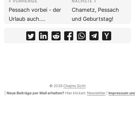
« VORHERIGE
NÄCHSTE »
Pessach vorbei - der
Chametz, Pessach
Urlaub auch....
und Geburtstag!
© 2026
Chajms Sicht
|
Neue Beiträge per Mail erhalten?
Hier klicken:
Newsletter
|
Impressum und