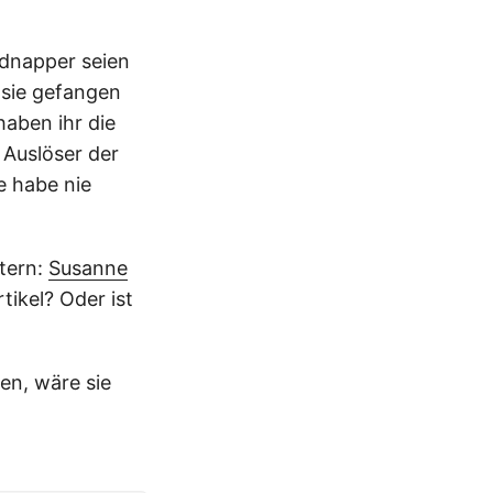
idnapper seien
 sie gefangen
aben ihr die
 Auslöser der
e habe nie
Stern:
Susanne
tikel? Oder ist
ten, wäre sie