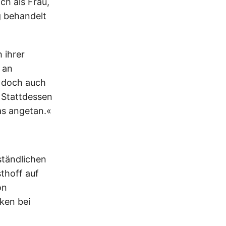
ch als Frau,
g behandelt
 ihrer
 an
h doch auch
 Stattdessen
as angetan.«
ständlichen
thoff auf
on
ken bei