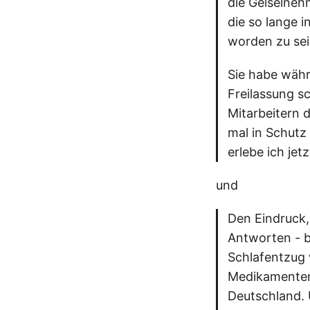
die Geiselnehm
die so lange i
worden zu sein
Sie habe währ
Freilassung sc
Mitarbeitern 
mal in Schutz
erlebe ich je
und
Den Eindruck,
Antworten - b
Schlafentzug
Medikamenten 
Deutschland. 