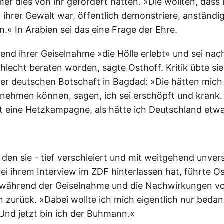
er dies von ihr gefordert hätten. »Die wollten, dass i
n ihrer Gewalt war, öffentlich demonstriere, anständi
.« In Arabien sei das eine Frage der Ehre.
end ihrer Geiselnahme »die Hölle erlebt« und sei nach
hlecht beraten worden, sagte Osthoff. Kritik übte sie
der deutschen Botschaft in Bagdad: »Die hätten mic
 nehmen können, sagen, ich sei erschöpft und krank.
tzt eine Hetzkampagne, als hätte ich Deutschland etw
 den sie - tief verschleiert und mit weitgehend unver
ei ihrem Interview im ZDF hinterlassen hat, führte Os
 während der Geiselnahme und die Nachwirkungen v
zurück. »Dabei wollte ich mich eigentlich nur bedan
Und jetzt bin ich der Buhmann.«