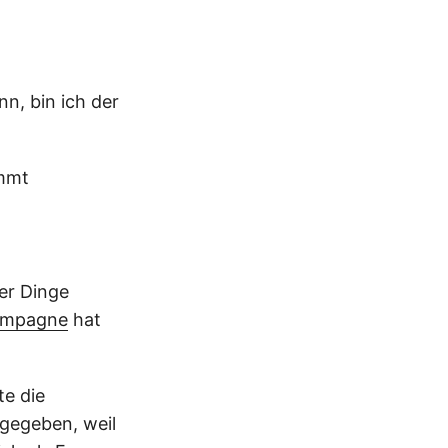
, bin ich der
ammt
er Dinge
kampagne
hat
te die
 gegeben, weil