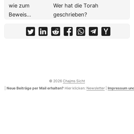
wie zum
Wer hat die Torah
Beweis...
geschrieben?
© 2026
Chajms Sicht
|
Neue Beiträge per Mail erhalten?
Hier klicken:
Newsletter
|
Impressum und