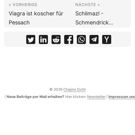
« VORHERIGE
NÄCHSTE »
Viagra ist koscher für
Schlimazl -
Pessach
Schmendrick...
© 2026
Chajms Sicht
|
Neue Beiträge per Mail erhalten?
Hier klicken:
Newsletter
|
Impressum und