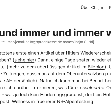
Über Chajm
und immer und immer 
nute · map[email:hallo@sprachkasse.de name:Chajm Guski]
etztens erste einen Artikel über Hitlers Wiederersche
eben? (
siehe hier
) Dann, einige Tage später, wieder e
tel (mehr zu dem überflüssigen Artikel im
Bildblog
).
e Zeitungen, dass man auf dem Oberuntersalzberg n
e AH persönlich). Natürlich kann man bei Bedarf he
 sich darüber informieren, was für ein
schlechter
Or
t - was jedoch kein Hinderungsgrund ist, dort ein Hot
post: Wellness in frueherer NS-Alpenfestung