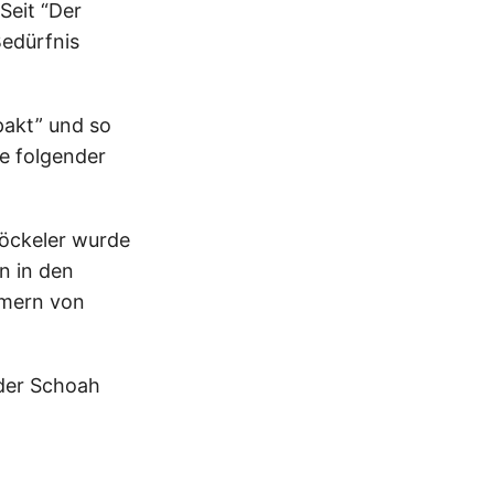
 Seit “Der
Bedürfnis
pakt” und so
re folgender
Böckeler wurde
n in den
mmern von
 der Schoah