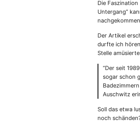
Die Faszination 
Untergang” kann
nachgekommen
Der Artikel ers
durfte ich hören
Stelle amüsierte
“Der seit 198
sogar schon g
Badezimmern 
Auschwitz eri
Soll das etwa l
noch schänden?