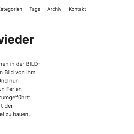
Kategorien
Tags
Archiv
Kontakt
wieder
inen in der BILD-
in Bild von ihm
 Und nun
un Ferien
rumge’führt’
t der
el zu bauen.